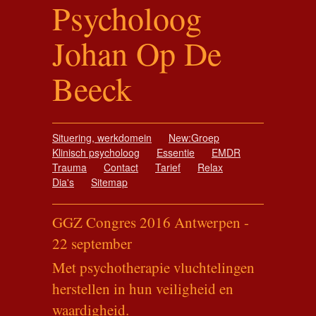
Psycholoog
Johan Op De
Beeck
Situering, werkdomein
New:Groep
Klinisch psycholoog
Essentie
EMDR
Trauma
Contact
Tarief
Relax
Dia's
Sitemap
GGZ Congres 2016 Antwerpen -
22 september
Met psychotherapie vluchtelingen
herstellen in hun veiligheid en
waardigheid.