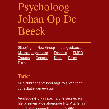
Psycholoog
Johan Op De
Beeck
Situering
New:Groep
Jongvolwassen
Klinisch psycholoog
Essentie
EMDR
Trauma
Contact
Tarief
Relax
Dia's
Tarief
Mijn huidige tarief bedraagt 75 € voor een
consultatie van één uur.
Verslaggeving kan pas na drie sessies en
hierbij reken ik de afgeronde RIZIV tarief aan
voor trajectvergoeding, namelijk 65€.